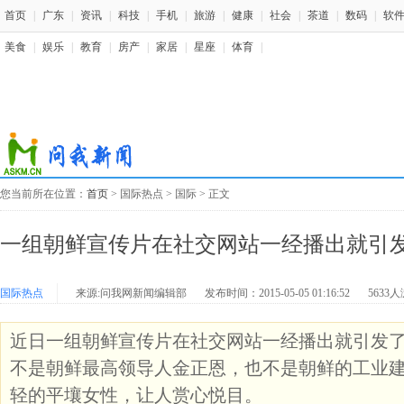
首页
|
广东
|
资讯
|
科技
|
手机
|
旅游
|
健康
|
社会
|
茶道
|
数码
|
软
美食
|
娱乐
|
教育
|
房产
|
家居
|
星座
|
体育
|
您当前所在位置：
首页
> 国际热点 > 国际 > 正文
一组朝鲜宣传片在社交网站一经播出就引
国际热点
来源:问我网新闻编辑部
发布时间：2015-05-05 01:16:52
5633
近日一组朝鲜宣传片在社交网站一经播出就引发
不是朝鲜最高领导人金正恩，也不是朝鲜的工业
轻的平壤女性，让人赏心悦目。