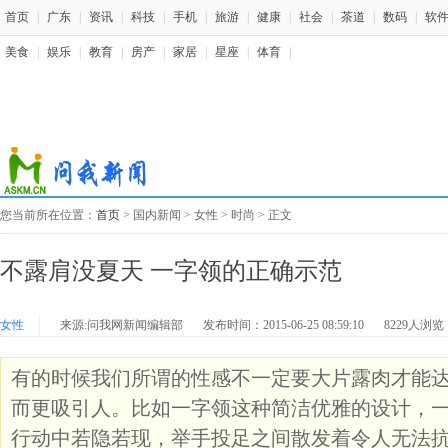
首页
|
广东
|
资讯
|
科技
|
手机
|
旅游
|
健康
|
社会
|
茶道
|
数码
|
软
美食
|
娱乐
|
教育
|
房产
|
家居
|
星座
|
体育
|
您当前所在位置：
首页
> 国内新闻 > 女性 > 时尚 > 正文
不露肩没夏天 一字领的正确示范
女性
来源:问我网新闻编辑部
发布时间：2015-06-25 08:59:10
8229人浏览
有的时候我们所谓的性感不一定要大片露肉才能
而更吸引人。比如一字领这种简洁优雅的设计，
行动中若隐若现，举手投足之间散发着令人无法