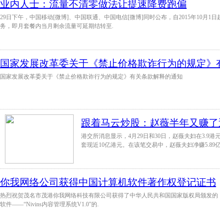
业内人士：流量不清零做法让提速降费跑偏
29日下午，中国移动[微博]、中国联通、中国电信[微博]同时公布，自2015年10月
务，即月套餐内当月剩余流量可延期结转至.
国家发展改革委关于《禁止价格欺诈行为的规定》有
国家发展改革委关于《禁止价格欺诈行为的规定》有关条款解释的通知
跟着马云炒股：赵薇半年又赚了
港交所消息显示，4月29日和30日，赵薇夫妇在3.9港元
套现近10亿港元。在该笔交易中，赵薇夫妇净赚5.89亿
你我网络公司获得中国计算机软件著作权登记证书
热烈祝贺茂名市茂港你我网络科技有限公司获得了中华人民共和国国家版权局颁发的
软件——“Nivins内容管理系统V1.0”的.