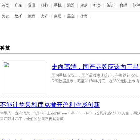
首页
|
广东
|
资讯
|
科技
|
手机
|
旅游
|
健康
|
社会
|
茶道
|
数码
|
软
美食
|
娱乐
|
教育
|
房产
|
家居
|
星座
|
体育
|
科技
走向高端，国产品牌应该向三星
国内手机市场上，国产品牌快速崛起，份额达到75%
GfK数据显示，截至2015年6月底，在3500元以上市
不能让苹果和库克撇开盈利空谈创新
苹果周一宣布消息，9月25日上市的iPhone6s和iPhone6sPlus首周末热销1300
果江郎才尽了，他们的创新不再具有颠.