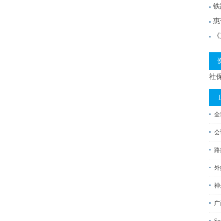
铁
惠
《
社
全
会
路
外
神
广