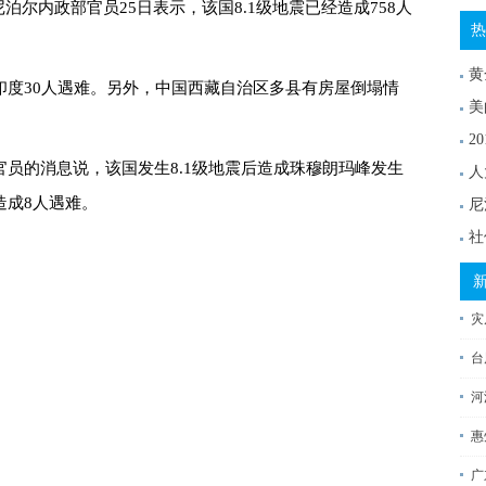
尼泊尔内政部官员25日表示，该国8.1级地震已经造成758人
热
黄
印度30人遇难。另外，中国西藏自治区多县有房屋倒塌情
美
2
员的消息说，该国发生8.1级地震后造成珠穆朗玛峰发生
人
造成8人遇难。
尼
社
灾
台
河
惠
广