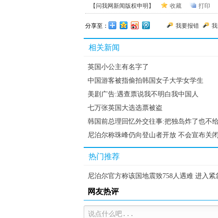
【问我网新闻版权申明】
收藏
打印
分享至：
我要报错
我
相关新闻
英国小公主有名字了
中国游客被指偷拍韩国女子大学女学生
美剧广告:遇查票说我不明白我中国人
七万张英国大选选票被盗
韩国前总理回忆外交往事:把独岛炸了也不
尼泊尔称珠峰仍向登山者开放 不会宣布关
热门推荐
尼泊尔官方称该国地震致758人遇难 进入紧
网友热评