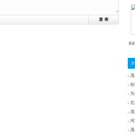
发 布
美
大
茂
你
为
北
茂
河
茂