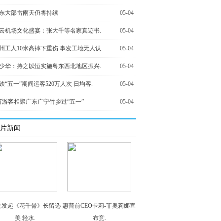
东大部雷雨天仍将持续
05-04
云机场文化盛宴：张大千等名家真迹书.
05-04
州工人10米高摔下重伤 事发工地无人认.
05-04
少华：持之以恒实施粤东西北地区振兴.
05-04
铁“五一”期间运客520万人次 日均客.
05-04
万游客相聚广东广宁竹乡过“五一”
05-04
片新闻
友发起《花千骨》长留选
惠普前CEO卡莉-菲奥莉娜宣
美 轻水.
布竞.