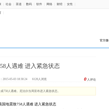
康
|
社会
|
茶道
|
数码
|
软件
|
网络
|
财经
|
女性
|
育
|
官方微
58人遇难 进入紧急状态
0
15-05-03 18:30:24
6128人浏览
人评论
造成758人遇难。尼泊尔当局宣布进入紧急状态。