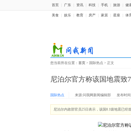
首页
|
广东
|
资讯
|
科技
|
手机
|
旅游
|
健
美食
|
娱乐
|
教育
|
房产
|
家居
|
星座
|
体
您当前所在位置：
首页
> 国际热点 > 正文
尼泊尔官方称该国地震致7
国际热点
来源:问我网新闻编辑部
发布时间：20
尼泊尔内政部官员25日表示，该国8.1级地震已经