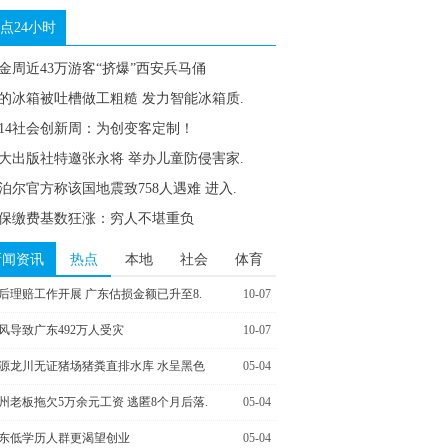
点24小时
金周近43万游客“挤爆”西安兵马俑
的冰箱被吐槽做工粗糙 发力智能冰箱质.
014社会创新周：为创变客定制！
大出版社特邀张永将 举办儿童防侵害家.
泊尔官方称该国地震致758人遇难 进入.
保缴费基数狂涨：穷人不堪重负
新闻资讯
热点
本地
社会
体育
后理赔工作开展 广东估损金额已升至8.
10-07
风导致广东492万人受灾
10-07
源龙川无证猪场猪粪直排水库 水呈黑色
05-04
州老板拖欠5万余元工资 逃匿8个月后落.
05-04
东低学历人群更渴望创业
05-04