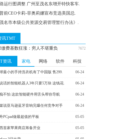
路运行图调整 广州至茂名东增开特快客车.
普前CEO卡莉-菲奥莉娜宣布竞选美国总.
茂名市本级公共资源交易管理暂行办法》.
资讯TMT
保缴费基数狂涨：穷人不堪重负
7672
IT资讯
家电
网络
软件
科技
球最小的手持洗衣机有了中国版 售299.
06-24
说话的智能机器人3年只要5万块 这钱花.
06-24
痴不怕 这款智能硬件用舌头帮你导航
06-24
媒说亚马逊蓝牙音响完爆任何竞争对手
06-24
舟PCpad做最超值的平板
05-05
西首家苹果商店筹备开业
05-05