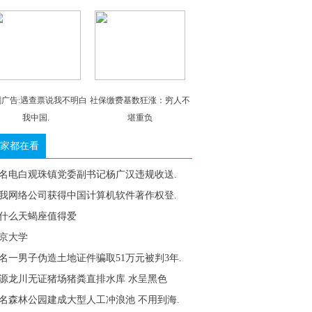
剧广告:遇查票说我不明白
社保缴费基数狂涨：穷人不
我中国.
堪重负
家都在看
名电白观珠镇党委副书记杨广汉违规收送.
我网络公司获得中国计算机软件著作权登.
什么天蝎座值得爱
京大学
名一男子伪造土地证件骗取51万元被判3年.
源龙川无证猪场猪粪直排水库 水呈黑色
名森林公园建成大型人工冲浪池 不用到海.