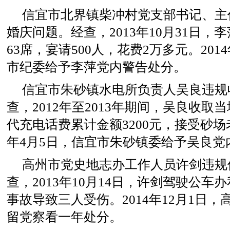
信宜市北界镇柴冲村党支部书记、主
婚庆问题。经查，2013年10月31日，
63席，宴请500人，花费2万多元。201
市纪委给予李萍党内警告处分。
信宜市朱砂镇水电所负责人吴良违规
查，2012年至2013年期间，吴良收取
代充电话费累计金额3200元，接受砂场老
年4月5日，信宜市朱砂镇委给予吴良党
高州市党史地志办工作人员许剑违规
查，2013年10月14日，许剑驾驶公车
事故导致三人受伤。2014年12月1日
留党察看一年处分。