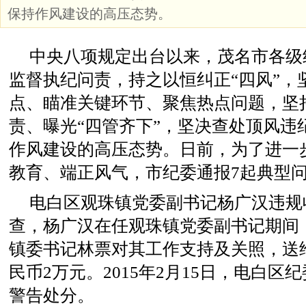
保持作风建设的高压态势。
中央八项规定出台以来，茂名市各级
监督执纪问责，持之以恒纠正“四风”，
点、瞄准关键环节、聚焦热点问题，坚
责、曝光“四管齐下”，坚决查处顶风违
作风建设的高压态势。日前，为了进一
教育、端正风气，市纪委通报7起典型
电白区观珠镇党委副书记杨广汉违规
查，杨广汉在任观珠镇党委副书记期间
镇委书记林票对其工作支持及关照，送
民币2万元。2015年2月15日，电白区
警告处分。