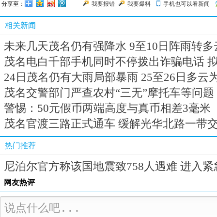
分享至：
我要报错
我要爆料
手机也可以看新闻
相关新闻
未来几天茂名仍有强降水 9至10日阵雨转多
茂名电白千部手机同时不停拨出诈骗电话 
24日茂名仍有大雨局部暴雨 25至26日多云
茂名交警部门严查农村“三无”摩托车等问题
警惕：50元假币两端高度与真币相差3毫米
茂名官渡三路正式通车 缓解光华北路一带
热门推荐
尼泊尔官方称该国地震致758人遇难 进入紧
网友热评