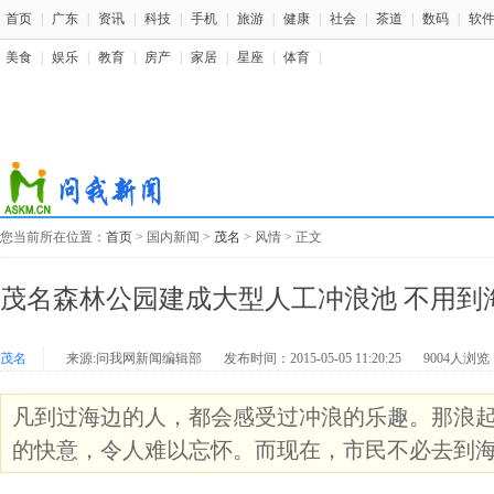
首页
|
广东
|
资讯
|
科技
|
手机
|
旅游
|
健康
|
社会
|
茶道
|
数码
|
软
美食
|
娱乐
|
教育
|
房产
|
家居
|
星座
|
体育
|
您当前所在位置：
首页
> 国内新闻 >
茂名
> 风情 > 正文
茂名森林公园建成大型人工冲浪池 不用到
茂名
来源:问我网新闻编辑部
发布时间：2015-05-05 11:20:25
9004人浏览
凡到过海边的人，都会感受过冲浪的乐趣。那浪
的快意，令人难以忘怀。而现在，市民不必去到海