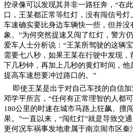
控录像可以发现其并非一路狂奔，“在
口，王某都正常等红灯，没有闯信号灯。
车速确实要比身边车辆快一些，但并没
象。”为何突然提速又闯了红灯，警方
爱车人士分析说：“王某所驾驶的这辆
需要七八秒，如果王某在行驶中发现，
下几秒钟，再加上几秒的黄灯时间，他
提高车速想要冲过路口的。”
即使王某是出于对自己车技的自信加
邓学平所言，“任何有正常理智的人都
180公里的时速在城市马路上狂飙、擅
果。”一直以来，“闯红灯”就是导致交
更何况车祸事发地隶属于南京闹市区秦