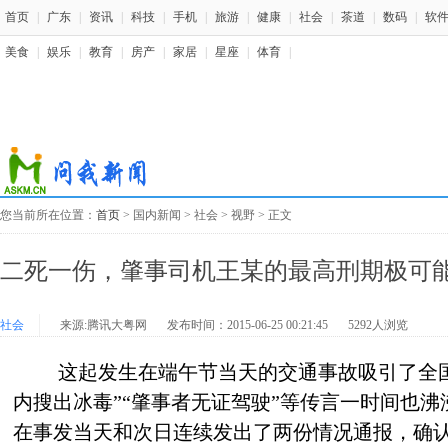
首页
|
广东
|
资讯
|
科技
|
手机
|
旅游
|
健康
|
社会
|
茶道
|
数码
|
软
美食
|
娱乐
|
教育
|
房产
|
家居
|
星座
|
体育
|
您当前所在位置：
首页
> 国内新闻 > 社会 > 视野 > 正文
二死一伤，肇事司机王某的最高刑期极可
社会
来源:腾讯大粤网
发布时间：2015-06-25 00:21:45
5292人浏览
这起发生在端午节当天的交通事故吸引了全
内搜出冰毒”“肇事者无证驾驶”等传言一时间也
在事发当天和次日连续发出了两份情况通报，确