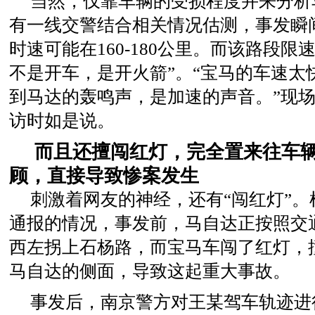
当然，仅靠车辆的受损程度并来分析
有一线交警结合相关情况估测，事发瞬
时速可能在160-180公里。而该路段限速
不是开车，是开火箭”。“宝马的车速太
到马达的轰鸣声，是加速的声音。”现
访时如是说。
而且还擅闯红灯，完全置来往车
顾，直接导致惨案发生
刺激着网友的神经，还有“闯红灯”
通报的情况，事发前，马自达正按照交
西左拐上石杨路，而宝马车闯了红灯，
马自达的侧面，导致这起重大事故。
事发后，南京警方对王某驾车轨迹进