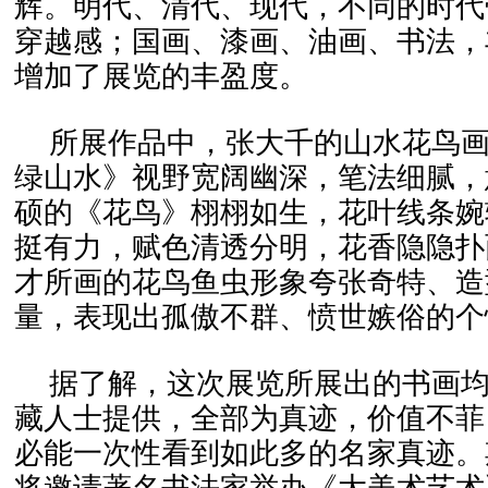
辉。明代、清代、现代，不同的时代
穿越感；国画、漆画、油画、书法，
增加了展览的丰盈度。
所展作品中，张大千的山水花鸟
绿山水》视野宽阔幽深，笔法细腻，
硕的《花鸟》栩栩如生，花叶线条婉
挺有力，赋色清透分明，花香隐隐扑
才所画的花鸟鱼虫形象夸张奇特、造
量，表现出孤傲不群、愤世嫉俗的个
据了解，这次展览所展出的书画
藏人士提供，全部为真迹，价值不菲
必能一次性看到如此多的名家真迹。