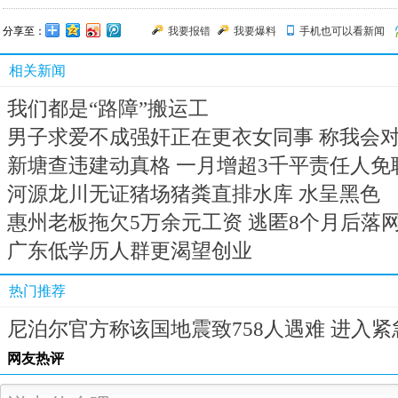
分享至：
我要报错
我要爆料
手机也可以看新闻
相关新闻
我们都是“路障”搬运工
男子求爱不成强奸正在更衣女同事 称我会
新塘查违建动真格 一月增超3千平责任人免
河源龙川无证猪场猪粪直排水库 水呈黑色
惠州老板拖欠5万余元工资 逃匿8个月后落
广东低学历人群更渴望创业
热门推荐
尼泊尔官方称该国地震致758人遇难 进入紧
网友热评