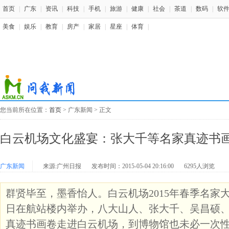
首页
|
广东
|
资讯
|
科技
|
手机
|
旅游
|
健康
|
社会
|
茶道
|
数码
|
软
美食
|
娱乐
|
教育
|
房产
|
家居
|
星座
|
体育
|
您当前所在位置：
首页
> 广东新闻 > 正文
白云机场文化盛宴：张大千等名家真迹书画
广东新闻
来源:广州日报
发布时间：2015-05-04 20:16:00
6295人浏览
群贤毕至，墨香怡人。白云机场2015年春季名家大
日在航站楼内举办，八大山人、张大千、吴昌硕
真迹书画卷走进白云机场，到博物馆也未必一次