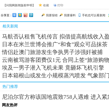
【问我网新闻版权申明】
收藏
打印
分享至：
我要报错
我要爆料
手机也可以看新闻
相关新闻
马航否认租售飞机传言 拟借提高航线收入
日本在米兰世博会推广“和食”观众可品抹茶
情侣赴澳门旅游发生争执男子涉强奸被捕
云南被骂游客团费仅1元 合同上签“旅游购物
埃及一男子潜入飞机未果 竟砸坏飞机引擎
日本箱根山或发生小规模蒸汽喷发 气象部
热门推荐
尼泊尔官方称该国地震致758人遇难 进入紧
网友热评