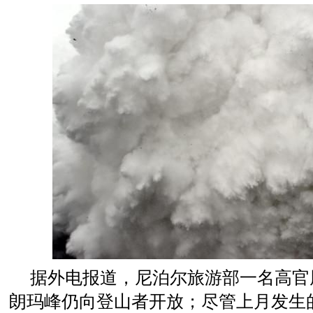
据外电报道，尼泊尔旅游部一名高官周
朗玛峰仍向登山者开放；尽管上月发生