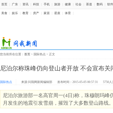
首页
|
广东
|
资讯
|
科技
|
手机
|
旅游
|
健康
|
社会
|
茶道
|
数码
|
软
美食
|
娱乐
|
教育
|
房产
|
家居
|
星座
|
体育
|
您当前所在位置：
首页
> 国际热点 > 正文
尼泊尔称珠峰仍向登山者开放 不会宣布关
国际热点
来源:问我网新闻编辑部
发布时间：2015-05-05 00:57:31
5750
尼泊尔旅游部一名高官周一(4日)称，珠穆朗玛峰
月发生的地震引发雪崩，摧毁了大多数登山路线